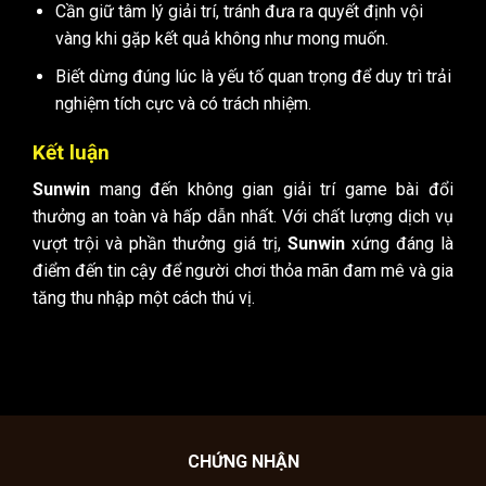
Cần giữ tâm lý giải trí, tránh đưa ra quyết định vội
vàng khi gặp kết quả không như mong muốn.
Biết dừng đúng lúc là yếu tố quan trọng để duy trì trải
nghiệm tích cực và có trách nhiệm.
Kết luận
Sunwin
mang đến không gian giải trí game bài đổi
thưởng an toàn và hấp dẫn nhất. Với chất lượng dịch vụ
vượt trội và phần thưởng giá trị,
Sunwin
xứng đáng là
điểm đến tin cậy để người chơi thỏa mãn đam mê và gia
tăng thu nhập một cách thú vị.
CHỨNG NHẬN