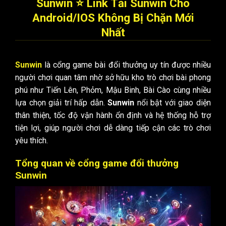
Sunwin ⭐️ Link Tải Sunwin Cho
Android/IOS Không Bị Chặn Mới
Nhất
Sunwin
là cổng game bài đổi thưởng uy tín được nhiều
người chơi quan tâm nhờ sở hữu kho trò chơi bài phong
phú như Tiến Lên, Phỏm, Mậu Binh, Bài Cào cùng nhiều
lựa chọn giải trí hấp dẫn.
Sunwin
nổi bật với giao diện
thân thiện, tốc độ vận hành ổn định và hệ thống hỗ trợ
tiện lợi, giúp người chơi dễ dàng tiếp cận các trò chơi
yêu thích.
Tổng quan về cổng game đổi thưởng
Sunwin